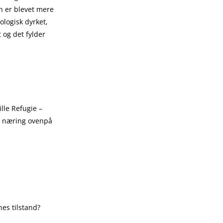
n er blevet mere
ologisk dyrket,
 og det fylder
lle Refugie –
ig næring ovenpå
nes tilstand?