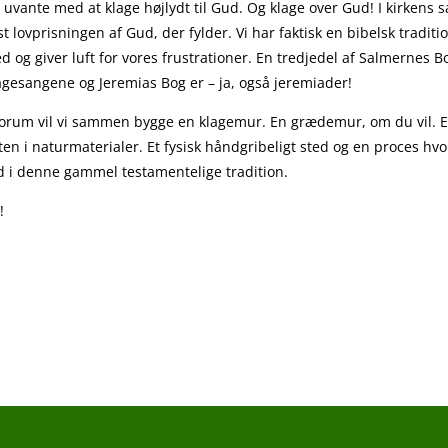
er uvante med at klage højlydt til Gud. Og klage over Gud! I kirkens
st lovprisningen af Gud, der fylder. Vi har faktisk en bibelsk tradit
 og giver luft for vores frustrationer. En tredjedel af Salmernes B
gesangene og Jeremias Bog er – ja, også jeremiader!
rum vil vi sammen bygge en klagemur. En grædemur, om du vil. E
ten i naturmaterialer. Et fysisk håndgribeligt sted og en proces hvo
d i denne gammel testamentelige tradition.
!