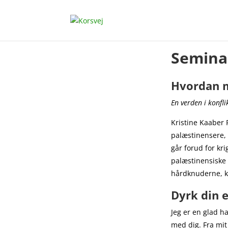
Semina
Hvordan m
En verden i konfl
Kristine Kaaber 
palæstinensere, v
går forud for kr
palæstinensiske 
hårdknuderne, k
Dyrk din e
Jeg er en glad h
med dig. Fra mit