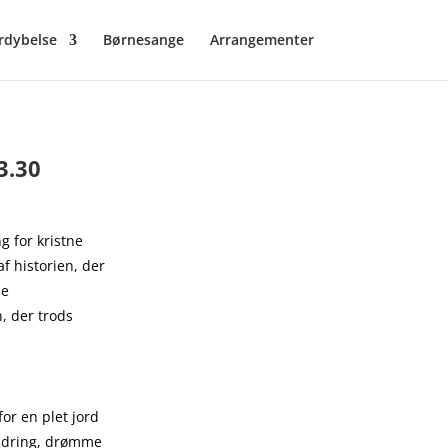
rdybelse
Børnesange
Arrangementer
3.30
g for kristne
af historien, der
de
, der trods
or en plet jord
undring, drømme