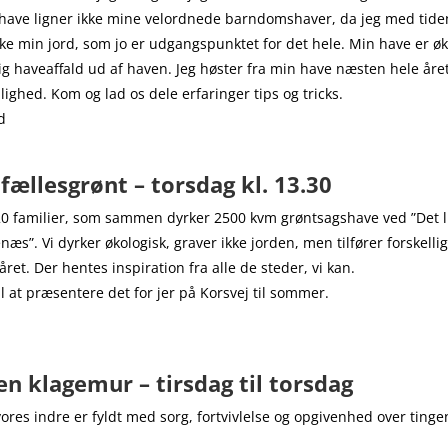
have ligner ikke mine velordnede barndomshaver, da jeg med tide
rke min jord, som jo er udgangspunktet for det hele. Min have er øk
rig haveaffald ud af haven. Jeg høster fra min have næsten hele året
ghed. Kom og lad os dele erfaringer tips og tricks.
d
ællesgrønt – torsdag kl. 13.30
0 familier, som sammen dyrker 2500 kvm grøntsagshave ved ”Det li
æs”. Vi dyrker økologisk, graver ikke jorden, men tilfører forskell
 året. Der hentes inspiration fra alle de steder, vi kan.
il at præsentere det for jer på Korsvej til sommer.
en klagemur – tirsdag til torsdag
vores indre er fyldt med sorg, fortvivlelse og opgivenhed over tinge