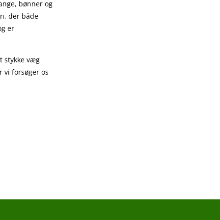
 sange, bønner og
ion, der både
og er
t stykke væg
r vi forsøger os