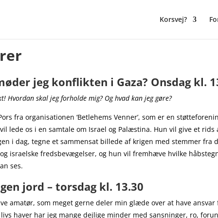
Korsvej?
Fo
rer
øder jeg konflikten i Gaza? Onsdag kl. 1
ikt! Hvordan skal jeg forholde mig? Og hvad kan jeg gøre?
Pors fra organisationen ‘Betlehems Venner’, som er en støtteforenin
il lede os i en samtale om Israel og Palæstina. Hun vil give et rids 
igen i dag, tegne et sammensat billede af krigen med stemmer fra 
og israelske fredsbevægelser, og hun vil fremhæve hvilke håbstegn
an ses.
gen jord – torsdag kl. 13.30
ave amatør, som meget gerne deler min glæde over at have ansvar f
 livs haver har jeg mange dejlige minder med sansninger, ro, for