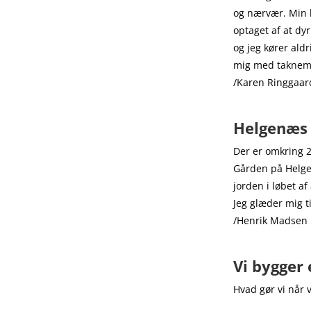
og nærvær. Min 
optaget af at dy
og jeg kører ald
mig med taknemli
/Karen Ringgaar
Helgenæs f
Der er omkring 2
Gården på Helgen
jorden i løbet af
Jeg glæder mig t
/Henrik Madsen
Vi bygger 
Hvad gør vi når 