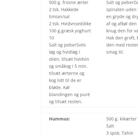
500 g. frosne ærter
Salt og peber
2 tsk. Hakkede
spinaten uden 
timian/sal
en gryde og dr
2 tsk. Hvidvnseddike
af og afkøl den
100 g.græsk yoghurt
knug den for v
10
Hak den groft,
Salt og peberSvits
den med reste
løg og hvidløg i
smag til.
olien, tilsæt hvidvin
og småkog i 5 min.
tilsæt ærterne og
kog lidt til de er
bløde. Køl
blandingen og puré
og tilsæt resten.
Hummus:
500 g. kikærter
Salt
3 spsk. Tahin