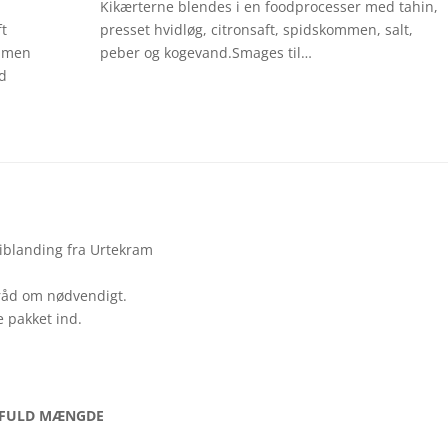
Kikærterne blendes i en foodprocesser med tahin,
ft
presset hvidløg, citronsaft, spidskommen, salt,
ommen
peber og kogevand.Smages til…
nd
riblanding fra Urtekram
råd om nødvendigt.
e pakket ind.
e – FULD MÆNGDE