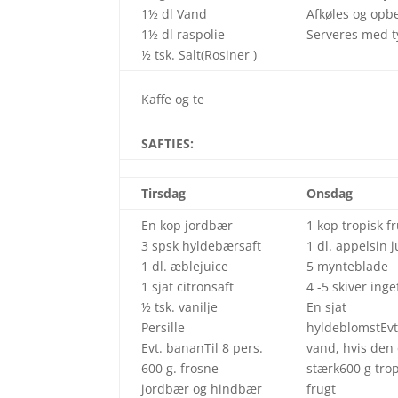
1½ dl Vand
Afkøles og opbe
1½ dl raspolie
Serveres med 
½ tsk. Salt(Rosiner )
Kaffe og te
SAFTIES:
Tirsdag
Onsdag
En kop jordbær
1 kop tropisk f
3 spsk hyldebærsaft
1 dl. appelsin j
1 dl. æblejuice
5 mynteblade
1 sjat citronsaft
4 -5 skiver ing
½ tsk. vanilje
En sjat
Persille
hyldeblomstEvt.
Evt. bananTil 8 pers.
vand, hvis den 
600 g. frosne
stærk600 g trop
jordbær og hindbær
frugt