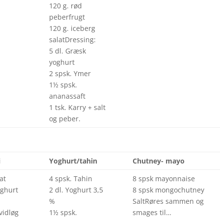
120 g. rød
peberfrugt
120 g. iceberg
salatDressing:
5 dl. Græsk
yoghurt
2 spsk. Ymer
1½ spsk.
ananassaft
1 tsk. Karry + salt
og peber.
i
Yoghurt/tahin
Chutney- mayo
at
4 spsk. Tahin
8 spsk mayonnaise
oghurt
2 dl. Yoghurt 3,5
8 spsk mongochutney
%
SaltRøres sammen og
vidløg
1½ spsk.
smages til…