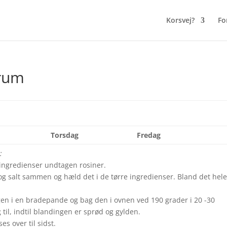
Korsvej?
Fo
orum
Torsdag
Fredag
:
 ingredienser undtagen rosiner.
 og salt sammen og hæld det i de tørre ingredienser. Bland det hel
en i en bradepande og bag den i ovnen ved 190 grader i 20 -30
 til, indtil blandingen er sprød og gylden.
es over til sidst.