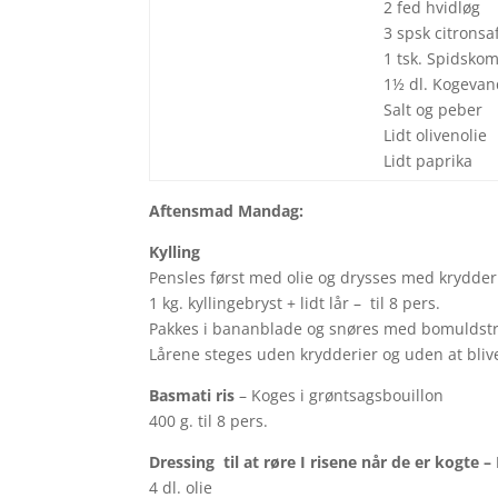
2 fed hvidløg
3 spsk citronsa
1 tsk. Spidsk
1½ dl. Kogeva
Salt og peber
Lidt olivenolie
Lidt paprika
Aftensmad Mandag:
Kylling
Pensles først med olie og drysses med krydde
1 kg. kyllingebryst + lidt lår – til 8 pers.
Pakkes i bananblade og snøres med bomuldst
Lårene steges uden krydderier og uden at bliv
Basmati ris
– Koges i grøntsagsbouillon
400 g. til 8 pers.
Dressing til at røre I risene når de er kogt
4 dl. olie