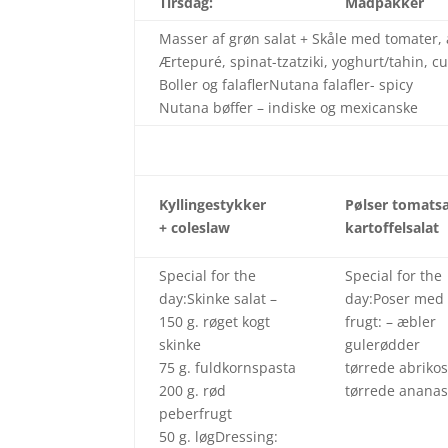
Tirsdag:
Madpakker
Masser af grøn salat + Skåle med tomater, a
Ærtepuré, spinat-tzatziki, yoghurt/tahin
Boller og falaflerNutana falafler- spicy
Nutana bøffer – indiske og mexicanske
Kyllingestykker
Pølser tomatsa
+ coleslaw
kartoffelsalat
Special for the
Special for the
day:Skinke salat –
day:Poser med
150 g. røget kogt
frugt: – æbler
skinke
gulerødder
75 g. fuldkornspasta
tørrede abriko
200 g. rød
tørrede anana
peberfrugt
50 g. løgDressing: