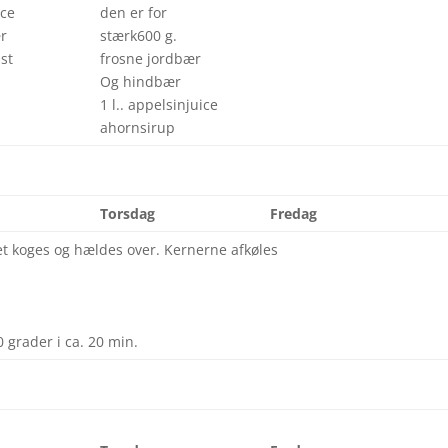
ice
den er for
ær
stærk600 g.
st
frosne jordbær
Og hindbær
1 l.. appelsinjuice
ahornsirup
Torsdag
Fredag
det koges og hældes over. Kernerne afkøles
 grader i ca. 20 min.