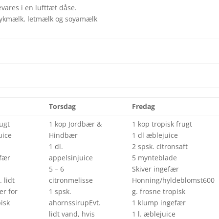
vares i en lufttæt dåse.
tykmælk, letmælk og soyamælk
Torsdag
Fredag
rugt
1 kop Jordbær &
1 kop tropisk frugt
uice
Hindbær
1 dl æblejuice
1 dl.
2 spsk. citronsaft
efær
appelsinjuice
5 mynteblade
5 – 6
Skiver ingefær
 lidt
citronmelisse
Honning/hyldeblomst600
er for
1 spsk.
g. frosne tropisk
isk
ahornssirupEvt.
1 klump ingefær
lidt vand, hvis
1 l. æblejuice