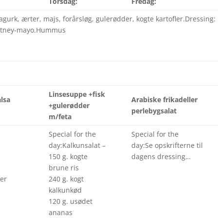
Torsdag:
Fredag:
gurk, ærter, majs, forårsløg, gulerødder, kogte kartofler.Dressing:
, cutney-mayo.Hummus
Linsesuppe +fisk
lsa
Arabiske frikadeller
+gulerødder
perlebygsalat
m/feta
Special for the
Special for the
day:Kalkunsalat –
day:Se opskrifterne til
150 g. kogte
dagens dressing…
brune ris
ser
240 g. kogt
s
kalkunkød
120 g. usødet
ananas