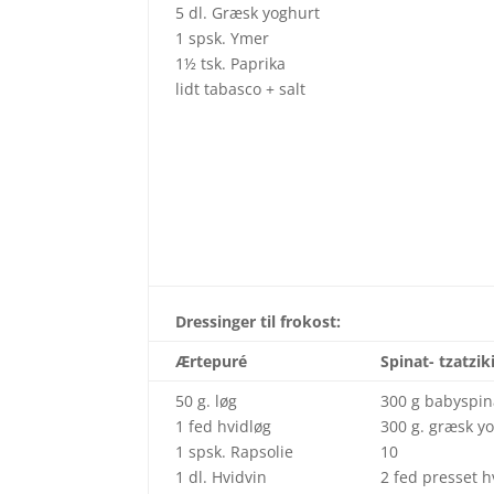
5 dl. Græsk yoghurt
1 spsk. Ymer
1½ tsk. Paprika
lidt tabasco + salt
Dressinger til frokost:
Ærtepuré
Spinat- tzatzik
50 g. løg
300 g babyspin
1 fed hvidløg
300 g. græsk y
1 spsk. Rapsolie
10
1 dl. Hvidvin
2 fed presset h