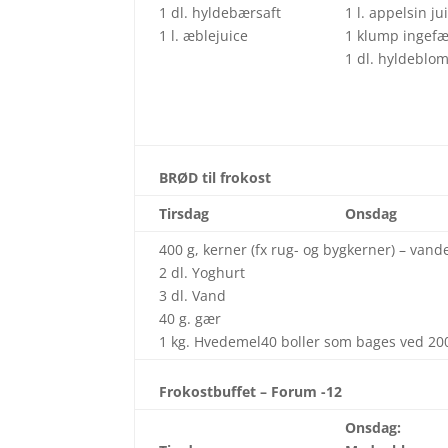
1 dl. hyldebærsaft
1 l. appelsin ju
1 l. æblejuice
1 klump ingef
1 dl. hyldeblom
BRØD til frokost
Tirsdag
Onsdag
400 g, kerner (fx rug- og bygkerner) – van
2 dl. Yoghurt
3 dl. Vand
40 g. gær
1 kg. Hvedemel40 boller som bages ved 200
Frokostbuffet – Forum -12
Onsdag: