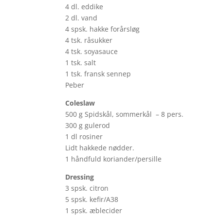
4 dl. eddike
2 dl. vand
4 spsk. hakke forårsløg
4 tsk. råsukker
4 tsk. soyasauce
1 tsk. salt
1 tsk. fransk sennep
Peber
Coleslaw
500 g Spidskål, sommerkål – 8 pers.
300 g gulerod
1 dl rosiner
Lidt hakkede nødder.
1 håndfuld koriander/persille
Dressing
3 spsk. citron
5 spsk. kefir/A38
1 spsk. æblecider