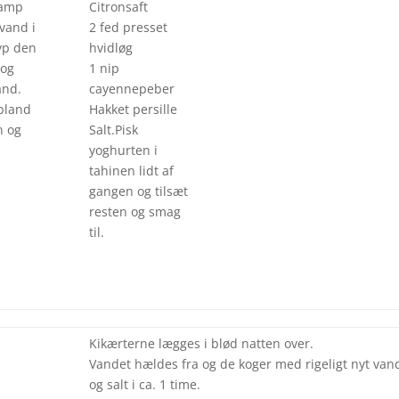
Damp
Citronsaft
vand i
2 fed presset
yp den
hvidløg
 og
1 nip
and.
cayennepeber
 bland
Hakket persille
n og
Salt.Pisk
yoghurten i
tahinen lidt af
gangen og tilsæt
resten og smag
til.
Kikærterne lægges i blød natten over.
Vandet hældes fra og de koger med rigeligt nyt van
og salt i ca. 1 time.