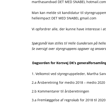
marthasandvad DET MED SNABEL hotmail.com s
Man kan melde sit kandidatur til styregruppe
helleimpact DET MED SNABEL gmail.com
Vi opfordrer alle, der kunne have interesse i at
Spørgsmål kan stilles til Helle Gundersen på he
Se oversigt over styregruppens opgaver og ansv
Dagsorden for Korsvej DK’s generalforsamlin
1. Velkomst ved styregruppeleder, Martha Sand
2.a Årsberetning for medio 2018 – medio 2020
2.b Kommentarer til årsberetningen
3.a Fremlæggelse af regnskab for 2018 til 202