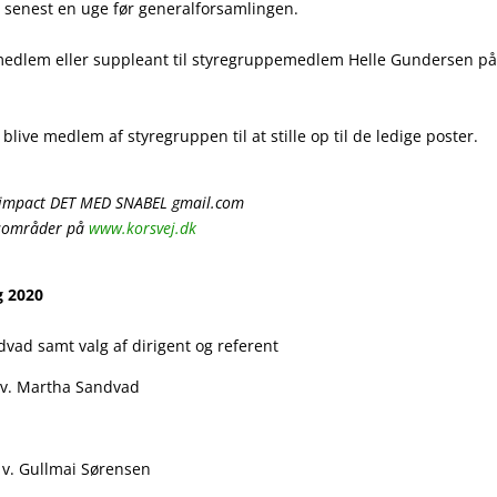
enest en uge før generalforsamlingen.
medlem eller suppleant til styregruppemedlem Helle Gundersen p
 blive medlem af styregruppen til at stille op til de ledige poster.
lleimpact DET MED SNABEL
gmail.com
arsområder på
www.korsvej.dk
g 2020
vad samt valg af dirigent og referent
 v. Martha Sandvad
0 v. Gullmai Sørensen