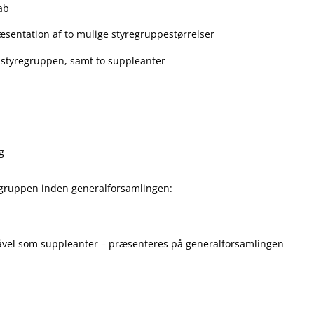
ab
præsentation af to mulige styregruppestørrelser
styregruppen, samt to suppleanter
g
yregruppen inden generalforsamlingen:
åvel som suppleanter – præsenteres på generalforsamlingen